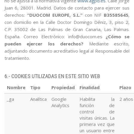
no se ajusta a la normativa vigente
www.agpd.es.
Calle Jorge
Juan 6, 28001. Madrid. Datos de contacto para ejercer sus
derechos:
“DUOCOM EUROPE, S.L.”
con NIF
B35585645
,
con domicilio en la Calle Doctor Domingo Déniz, 3, piso 2,
C.P. 35002 de Las Palmas de Gran Canaria, Las Palmas.
España. Correo Electrónico: info@duocom.es
¿Cómo se
pueden ejercer los derechos?
Mediante escrito,
adjuntando documento acreditativo legal al Responsable del
tratamiento.
6.- COOKIES UTILIZADAS EN ESTE SITIO WEB
Nombre
Tipo
Propiedad
Finalidad
Plazo
_ga
Analítica
Google
Habilita la
2 años
Analytics
función de
control de
visitas únicas. La
primera vez que
un usuario entre