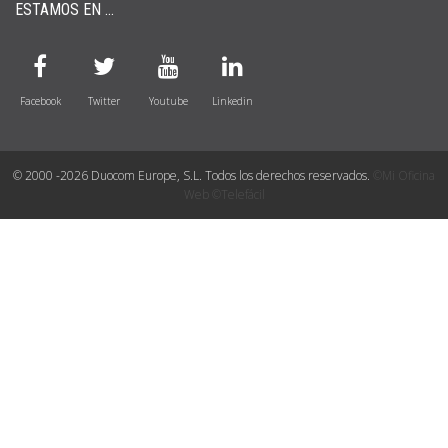
ESTAMOS EN ...
Facebook
Twitter
Youtube
Linkedin
© 2000 -2026 Duocom Europe, S.L. Todos los derechos reservados.
©Mi Oficina
Web
©Telefácil