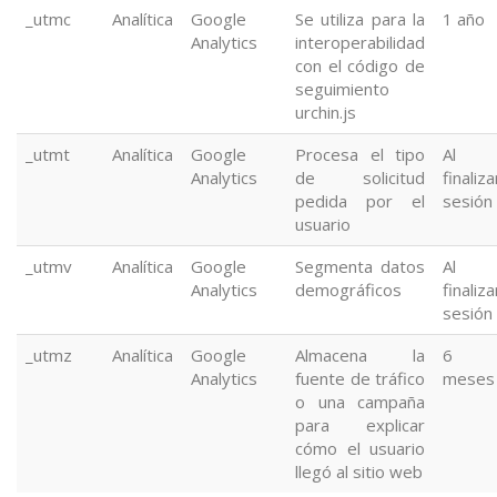
_utmc
Analítica
Google
Se utiliza para la
1 año
Analytics
interoperabilidad
con el código de
seguimiento
urchin.js
_utmt
Analítica
Google
Procesa el tipo
Al
Analytics
de solicitud
finaliza
pedida por el
sesión
usuario
_utmv
Analítica
Google
Segmenta datos
Al
Analytics
demográficos
finaliza
sesión
_utmz
Analítica
Google
Almacena la
6
Analytics
fuente de tráfico
meses
o una campaña
para explicar
cómo el usuario
llegó al sitio web