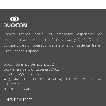
SOBRE
NOSOTROS
Somos líderes entre las empresas españolas de
telecomunicaciones en telefonía virtual y VoIP. Duocom
Europe S.L es un operador de telefonía con sede central en
Gran Canaria, España.
Doctor Domingo Déniz 3, piso 2
Las Palmas de G.C., España 35002
Email:
info@duocom.es
(+34) 902 009 955
&
(+34) 910 910 910
- Fax:
902.009.956
N.I.F.:B35585645
LINKS DE INTERÉS