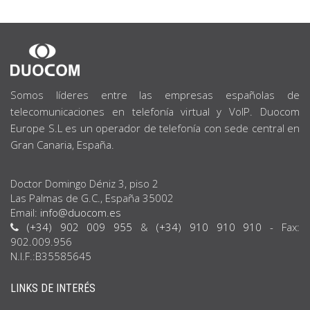
SOBRE
NOSOTROS
Somos líderes entre las empresas españolas de
telecomunicaciones en telefonía virtual y VoIP. Duocom
Europe S.L es un operador de telefonía con sede central en
Gran Canaria, España.
Doctor Domingo Déniz 3, piso 2
Las Palmas de G.C., España 35002
Email:
info@duocom.es
(+34) 902 009 955
&
(+34) 910 910 910
- Fax:
902.009.956
N.I.F.:B35585645
LINKS DE INTERÉS