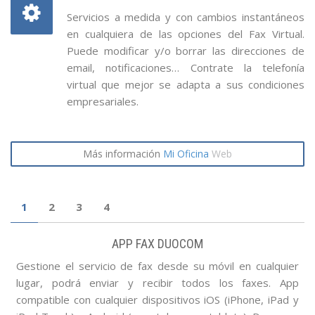
Servicios a medida y con cambios instantáneos
en cualquiera de las opciones del Fax Virtual.
Puede modificar y/o borrar las direcciones de
email, notificaciones… Contrate la telefonía
virtual que mejor se adapta a sus condiciones
empresariales.
Más información
Mi Oficina
Web
Servicios
1
2
3
4
del
fax
APP FAX DUOCOM
Virtual
Gestione el servicio de fax desde su móvil en cualquier
lugar, podrá enviar y recibir todos los faxes. App
compatible con cualquier dispositivos iOS (iPhone, iPad y