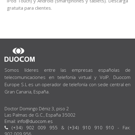
iPod Touch) y Android (smartphones y tablets). Descarga
gratuita para clientes.
SOBRE
NOSOTROS
Somos líderes entre las empresas españolas de
telecomunicaciones en telefonía virtual y VoIP. Duocom
Europe S.L es un operador de telefonía con sede central en
Gran Canaria, España.
Doctor Domingo Déniz 3, piso 2
Las Palmas de G.C., España 35002
Email:
info@duocom.es
(+34) 902 009 955
&
(+34) 910 910 910
- Fax:
902.009.956